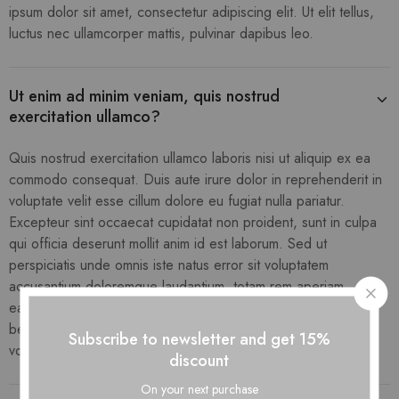
ipsum dolor sit amet, consectetur adipiscing elit. Ut elit tellus,
luctus nec ullamcorper mattis, pulvinar dapibus leo.
Ut enim ad minim veniam, quis nostrud
exercitation ullamco?
Quis nostrud exercitation ullamco laboris nisi ut aliquip ex ea
commodo consequat. Duis aute irure dolor in reprehenderit in
voluptate velit esse cillum dolore eu fugiat nulla pariatur.
Excepteur sint occaecat cupidatat non proident, sunt in culpa
qui officia deserunt mollit anim id est laborum. Sed ut
perspiciatis unde omnis iste natus error sit voluptatem
accusantium doloremque laudantium, totam rem aperiam,
eaque ipsa quae ab illo inventore veritatis et quasi architecto
beatae vitae dicta sunt explicabo. Nemo enim ipsam
Subscribe to newsletter and get 15%
voluptatem quia voluptas sit aspernatur aut odit aut fugit
discount
On your next purchase