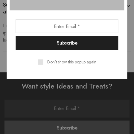
Suspendisse eget mi eget felis egestas tristique
at sit amet libero?
I am text block. Click edit button to change this text. Lorem
ipsum dolor sit amet, consectetur adipiscing elit. Ut elit tellus,
luctus nec ullamcorper mattis, pulvinar dapibus leo.
Don't show this popup again
Want style Ideas and Treats?